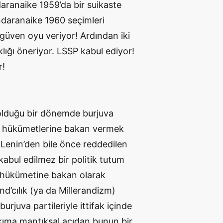
aranaike 1959’da bir suikaste
ndaranaike 1960 seçimleri
üven oyu veriyor! Ardından iki
ığı öneriyor. LSSP kabul ediyor!
r!
 olduğu bir dönemde burjuva
va hükümetlerine bakan vermek
 Lenin’den bile önce reddedilen
r kabul edilmez bir politik tutum
va hükümetine bakan olarak
nd’cılık (ya da Millerandizm)
n burjuva partileriyle ittifak içinde
akıma mantıksal açıdan bunun bir