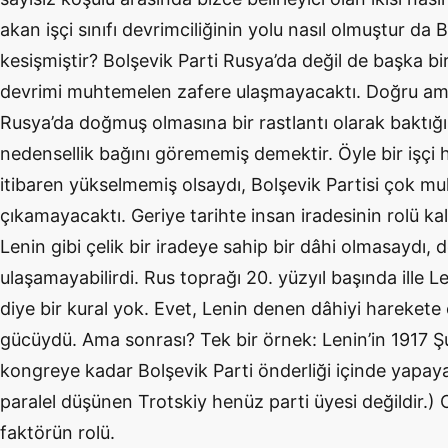
akan işçi sınıfı devrimciliğinin yolu nasıl olmuştur da B
kesişmiştir? Bolşevik Parti Rusya’da değil de başka b
devrimi muhtemelen zafere ulaşmayacaktı. Doğru ama 
Rusya’da doğmuş olmasına bir rastlantı olarak baktığ
nedensellik bağını görememiş demektir. Öyle bir işçi ha
itibaren yükselmemiş olsaydı, Bolşevik Partisi çok mu
çıkamayacaktı. Geriye tarihte insan iradesinin rolü kal
Lenin gibi çelik bir iradeye sahip bir dâhi olmasaydı, 
ulaşamayabilirdi. Rus toprağı 20. yüzyıl başında ille Le
diye bir kural yok. Evet, Lenin denen dâhiyi harekete
gücüydü. Ama sonrası? Tek bir örnek: Lenin’in 1917 
kongreye kadar Bolşevik Parti önderliği içinde yapaya
paralel düşünen Trotskiy henüz parti üyesi değildir.) 
faktörün rolü.