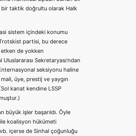
, bir taktik doğrultu olarak Halk
iyasi sistem içindeki konumu
rotskist partisi, bu derece
tü etken de yokken
l Uluslararası Sekretaryası’ndan
k Enternasyonal seksiyonu haline
, mali, üye, prestij ve yaygın
r. (Sol kanat kendine LSSP
muştur.)
an büyük işler başarıldı. Öyle
ile koalisyon hükümeti
vb. içerse de Sinhal çoğunluğu