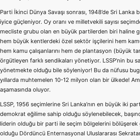
Parti İkinci Dünya Savaşı sonrası, 1948’de Sri Lanka 
iyice güçleniyor. Oy oranı ve milletvekili sayısı seçim
mecliste grubu olan en büyük partilerden biri haline gel
hem büyük kentlerdeki özel sektör işçilerini hem kamu 
hem kamu çalışanlarını hem de plantasyon (büyük tarım
örgütleyen farklı sendikaları yönetiyor. LSSP’nin bu sa
yönetmekte olduğu bile söyleniyor! Bu da nüfusu bugün
yıllarda muhtemelen 10-12 milyon olan bir ülkede! A
aşamasında oluyor.
LSSP, 1956 seçimlerine Sri Lanka’nın en büyük iki part
demokrat eğilime sahip olduğu söylenebilecek, başın
liderin olduğu bir parti ile seçim bölgelerini bölüşerek 
olduğu Dördüncü Enternasyonal Uluslararası Sekratary