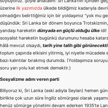
söylüyoruz. Şöyle anlatalım: Sri Lanka’nın içinden g
üzerine
ilk yazımızda
ülkede bildiğimiz kadarıyla devri
olmadığını belirttiğimiz için bir yoldaşımız “yok mu g
düşündük: Sri Lanka bir dönem boyunca Trotskizmin
yandaşı hareketin
dünyada en güçlü olduğu ülke
idi
sosyalist hareketin bugünkü durumunu hesaba katarsa
hâlâ mevcut olsaydı,
tarih yine talih gibi görünecekti
toplum çapında etkisini yitirmiş, iyi niyetle mücadele ed
bazı kalıntılar bırakmış durumda. (Yoldaşımıza soruyu
soru yarı yolu kat etmek demektir.)
Sosyalizme adını veren parti
Biliyoruz ki, Sri Lanka (eski adıyla Seylan) hemen güne
birlikte çok uzun süre İngiliz sömürgesi olarak yaşamı
henüz sömürge yönetimi devam ederken 1935’te Lan