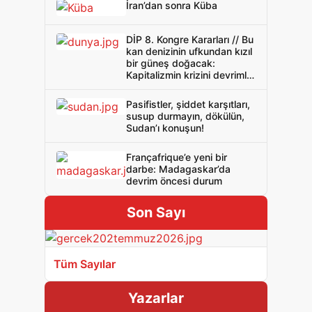
İran’dan sonra Küba
DİP 8. Kongre Kararları // Bu
kan denizinin ufkundan kızıl
bir güneş doğacak:
Kapitalizmin krizini devrimle
aş! Emperyalist savaşı
devrimle durdur!
Pasifistler, şiddet karşıtları,
susup durmayın, dökülün,
Sudan’ı konuşun!
Françafrique’e yeni bir
darbe: Madagaskar’da
devrim öncesi durum
Son Sayı
Tüm Sayılar
Yazarlar