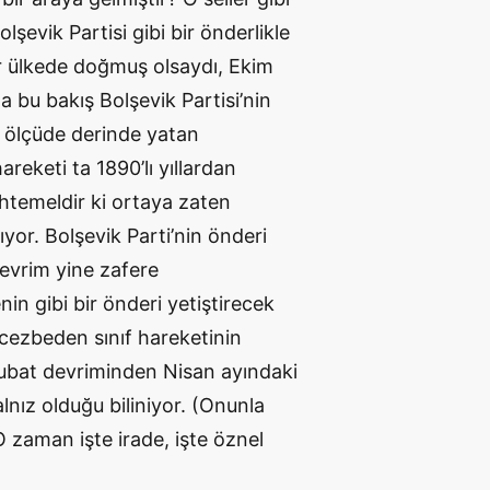
olşevik Partisi gibi bir önderlikle
ir ülkede doğmuş olsaydı, Ekim
bu bakış Bolşevik Partisi’nin
ı ölçüde derinde yatan
reketi ta 1890’lı yıllardan
htemeldir ki ortaya zaten
ıyor. Bolşevik Parti’nin önderi
devrim yine zafere
nin gibi bir önderi yetiştirecek
 cezbeden sınıf hareketinin
Şubat devriminden Nisan ayındaki
lnız olduğu biliniyor. (Onunla
O zaman işte irade, işte öznel