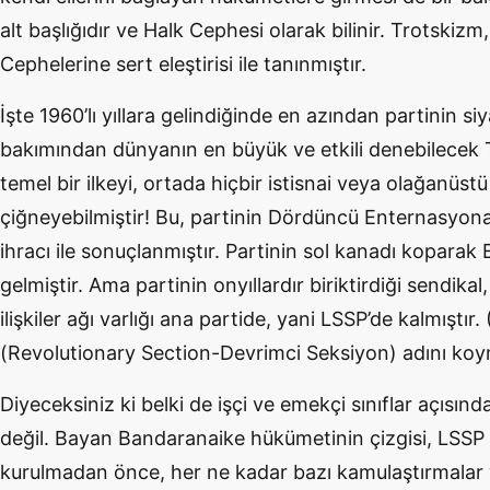
alt başlığıdır ve Halk Cephesi olarak bilinir. Trotskizm
Cephelerine sert eleştirisi ile tanınmıştır.
İşte 1960’lı yıllara gelindiğinde en azından partinin s
bakımından dünyanın en büyük ve etkili denebilecek T
temel bir ilkeyi, ortada hiçbir istisnai veya olağanüs
çiğneyebilmiştir! Bu, partinin Dördüncü Enternasyona
ihracı ile sonuçlanmıştır. Partinin sol kanadı kopara
gelmiştir. Ama partinin onyıllardır biriktirdiği sendikal
ilişkiler ağı varlığı ana partide, yani LSSP’de kalmıştı
(Revolutionary Section-Devrimci Seksiyon) adını koy
Diyeceksiniz ki belki de işçi ve emekçi sınıflar açısınd
değil. Bayan Bandaranaike hükümetinin çizgisi, LSSP 
kurulmadan önce, her ne kadar bazı kamulaştırmalar 