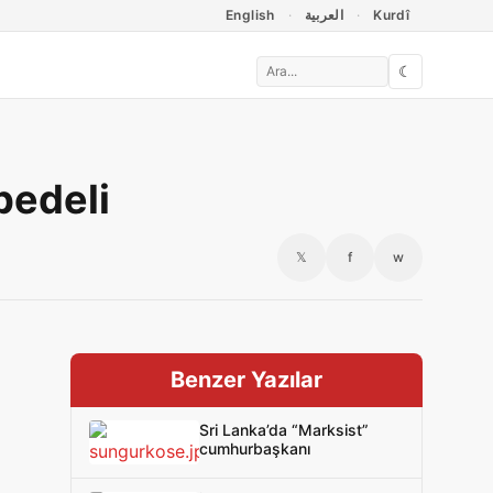
English
العربية
Kurdî
☾
bedeli
𝕏
f
w
Benzer Yazılar
Sri Lanka’da “Marksist”
cumhurbaşkanı