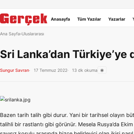
Dil Linkleri
İçeriğe geç
Navigasyonu atla
Ana menü
Anasayfa
Tüm Yazılar
Yazarlar
Ana Sayfa
Uluslararası
Sri Lanka’dan Türkiye’ye 
◉
Sungur Savran
17 Temmuz 2022
13 dk okuma
Bazen tarih talih gibi durur. Yani bir tarihsel olayın bü
talihli bir rastlantı gibi görünür. Mesela Rusya’da Ek
sayısız koşulu arasında bizce belirleyici olan ikisi nasıl