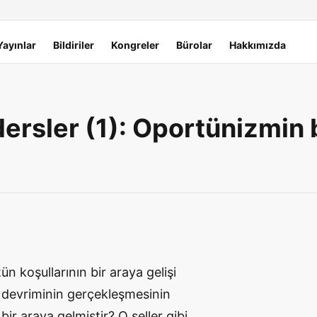
Yayınlar
Bildiriler
Kongreler
Bürolar
Hakkımızda
dersler (1): Oportünizmin 
tün koşullarının bir araya gelişi
im devriminin gerçekleşmesinin
 bir araya gelmiştir? O seller gibi