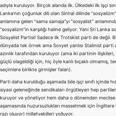
adıyla kuruluyor. Birçok alanda ilk. Ülkedeki ilk işçi sı
Lanka’nın çoğunluk dili olan Sinhal dilinde “sosyalizm” 
anlamına gelen “sama samaja”yı “sosyalist” anlamında 
“sosyalizm”in karşılığı haline geliyor. Yani Sri Lanka s
Sosyalist Partisi! Sadece ilk Trotskist parti de değil. 
dünyada tek örnek ama Sovyet yanlısı Stalinist parti 
azınlık tarafından kuruluyor (ama iki partinin ilişkile
güçlü olageldiği için, hiç öyle kanlı bıçaklı olmamış, t
seçimlere birlikte girmişler falan).
Parti daha kurulduğu aşamada bile işçi sınıfı içinde hı
siyasi geleneğinde sendikaları örgütleyen hep partil
kuruyor ve yönetiyor hem daha o dönemden meclise
aşamasında huzursuzlukları massetmek için İngiltere 
razı oluyor) milletvekilleri yolluyor.