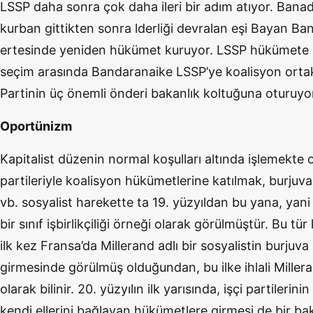
LSSP daha sonra çok daha ileri bir adım atıyor. Banad
kurban gittikten sonra lderliği devralan eşi Bayan Ba
ertesinde yeniden hükümet kuruyor. LSSP hükümete g
seçim arasında Bandaranaike LSSP’ye koalisyon ortakl
Partinin üç önemli önderi bakanlık koltuğuna oturuyo
Oportünizm
Kapitalist düzenin normal koşulları altında işlemekte
partileriyle koalisyon hükümetlerine katılmak, burju
vb. sosyalist harekette ta 19. yüzyıldan bu yana, yani
bir sınıf işbirlikçiliği örneği olarak görülmüştür. Bu tü
ilk kez Fransa’da Millerand adlı bir sosyalistin burju
girmesinde görülmüş olduğundan, bu ilke ihlali Millera
olarak bilinir. 20. yüzyılın ilk yarısında, işçi partilerini
kendi ellerini bağlayan hükümetlere girmesi de bir b