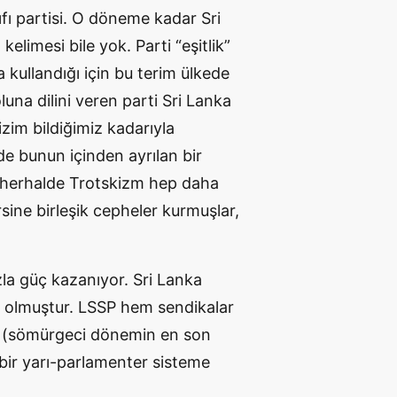
nıfı partisi. O döneme kadar Sri
kelimesi bile yok. Parti “eşitlik”
kullandığı için bu terim ülkede
oluna dilini veren parti Sri Lanka
Bizim bildiğimiz kadarıyla
de bunun içinden ayrılan bir
ri, herhalde Trotskizm hep daha
ersine birleşik cepheler kurmuşlar,
zla güç kazanıyor. Sri Lanka
er olmuştur. LSSP hem sendikalar
 (sömürgeci dönemin en son
bir yarı-parlamenter sisteme