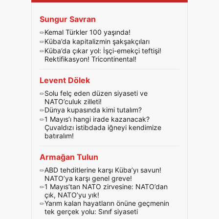
Sungur Savran
Kemal Türkler 100 yaşında!
Küba’da kapitalizmin şakşakçıları
Küba’da çıkar yol: İşçi-emekçi teftişi!
Rektifikasyon! Tricontinental!
Levent Dölek
Solu felç eden düzen siyaseti ve
NATO’culuk zilleti!
Dünya kupasında kimi tutalım?
1 Mayıs’ı hangi irade kazanacak?
Çuvaldızı istibdada iğneyi kendimize
batıralım!
Armağan Tulun
ABD tehditlerine karşı Küba’yı savun!
NATO’ya karşı genel greve!
1 Mayıs’tan NATO zirvesine: NATO’dan
çık, NATO’yu yık!
Yarım kalan hayatların önüne geçmenin
tek gerçek yolu: Sınıf siyaseti