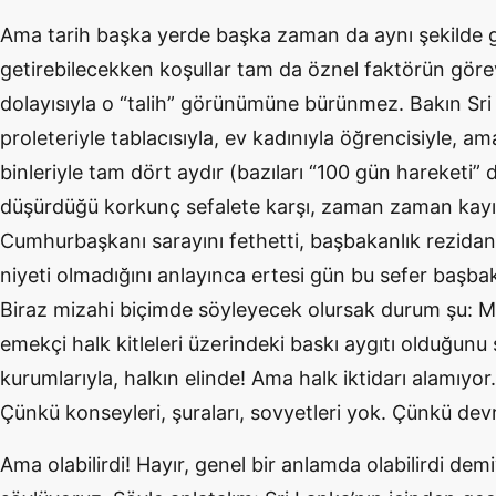
Ama tarih başka yerde başka zaman da aynı şekilde ger
getirebilecekken koşullar tam da öznel faktörün göre
dolayısıyla o “talih” görünümüne bürünmez. Bakın Sri 
proleteriyle tablacısıyla, ev kadınıyla öğrencisiyle, ama
binleriyle tam dört aydır (bazıları “100 gün hareketi” di
düşürdüğü korkunç sefalete karşı, zaman zaman kayıp
Cumhurbaşkanı sarayını fethetti, başbakanlık rezidan
niyeti olmadığını anlayınca ertesi gün bu sefer başbaka
Biraz mizahi biçimde söyleyecek olursak durum şu: Ma
emekçi halk kitleleri üzerindeki baskı aygıtı olduğunu 
kurumlarıyla, halkın elinde! Ama halk iktidarı alamıyo
Çünkü konseyleri, şuraları, sovyetleri yok. Çünkü devr
Ama olabilirdi! Hayır, genel bir anlamda olabilirdi de