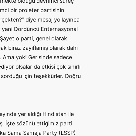
eçmekte olduğu devrimci süreç
mci bir proleter partisinin
erçekten?” diye mesaj yollayınca
, yani Dördüncü Enternasyonal
! Şayet o parti, genel olarak
k biraz zayıflamış olarak dahi
. Ama yok! Gerisinde sadece
iyor olsalar da etkisi çok sınırlı
 sorduğu için teşekkürler. Doğru
yinde yer aldığı Hindistan ile
ş. İşte sözünü ettiğimiz parti
ka Sama Samaja Party (LSSP)