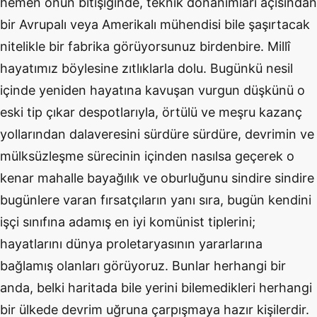
hemen onun bitişiğinde, teknik donanımları açısından
bir Avrupalı veya Amerikalı mühendisi bile şaşırtacak
nitelikle bir fabrika görüyorsunuz birdenbire. Millî
hayatımız böylesine zıtlıklarla dolu. Bugünkü nesil
içinde yeniden hayatına kavuşan vurgun düşkünü o
eski tip çıkar despotlarıyla, örtülü ve meşru kazanç
yollarından dalaveresini sürdüre sürdüre, devrimin ve
mülksüzleşme sürecinin içinden nasılsa geçerek o
kenar mahalle bayağılık ve oburluğunu sindire sindire
bugünlere varan fırsatçıların yanı sıra, bugün kendini
işçi sınıfına adamış en iyi komünist tiplerini;
hayatlarını dünya proletaryasının yararlarına
bağlamış olanları görüyoruz. Bunlar herhangi bir
anda, belki haritada bile yerini bilemedikleri herhangi
bir ülkede devrim uğruna çarpışmaya hazır kişilerdir.