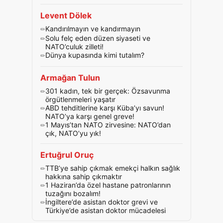
Levent Dölek
Kandırılmayın ve kandırmayın
Solu felç eden düzen siyaseti ve
NATO’culuk zilleti!
Dünya kupasında kimi tutalım?
Armağan Tulun
301 kadın, tek bir gerçek: Özsavunma
örgütlenmeleri yaşatır
ABD tehditlerine karşı Küba’yı savun!
NATO’ya karşı genel greve!
1 Mayıs’tan NATO zirvesine: NATO’dan
çık, NATO’yu yık!
Ertuğrul Oruç
TTB’ye sahip çıkmak emekçi halkın sağlık
hakkına sahip çıkmaktır
1 Haziran’da özel hastane patronlarının
tuzağını bozalım!
İngiltere’de asistan doktor grevi ve
Türkiye’de asistan doktor mücadelesi