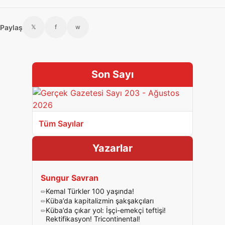
Paylaş
𝕏
f
w
Son Sayı
Tüm Sayılar
Yazarlar
Sungur Savran
Kemal Türkler 100 yaşında!
Küba’da kapitalizmin şakşakçıları
Küba’da çıkar yol: İşçi-emekçi teftişi!
Rektifikasyon! Tricontinental!