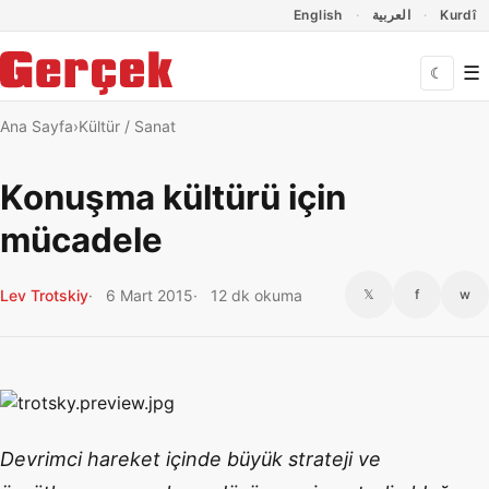
Dil Linkleri
İçeriğe geç
Navigasyonu atla
English
العربية
Kurdî
☰
☾
Ana Sayfa
Kültür / Sanat
Konuşma kültürü için
mücadele
Lev Trotskiy
6 Mart 2015
12 dk okuma
𝕏
f
w
Devrimci hareket içinde büyük strateji ve