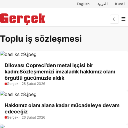
Dil Linkleri
İçeriğe geç
Navigasyonu atla
English
العربية
Kurdî
☰
☾
Toplu iş sözleşmesi
Dilovası Copreci’den metal işçisi bir
kadın:Sözleşmemizi imzaladık hakkımız olanı
örgütlü gücümüzle aldık
Gerçek
28 Şubat 2026
Hakkımız olanı alana kadar mücadeleye devam
edeceğiz
Gerçek
26 Şubat 2026