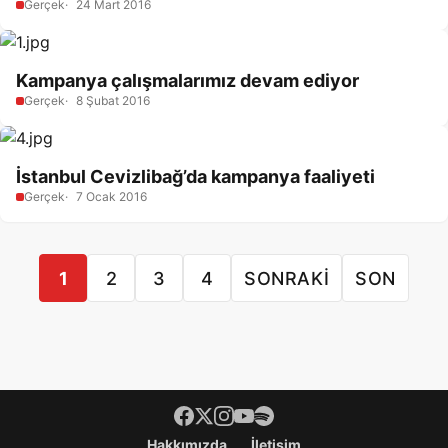
Gerçek
24 Mart 2016
Kampanya çalışmalarımız devam ediyor
Gerçek
8 Şubat 2016
İstanbul Cevizlibağ’da kampanya faaliyeti
Gerçek
7 Ocak 2016
1
2
3
4
SONRAKI
SON
Footer menü
Hakkımızda
İletişim