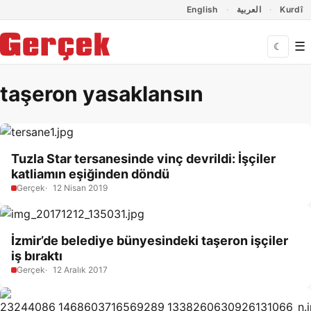
Dil Linkleri
İçeriğe geç
Navigasyonu atla
English
العربية
Kurdî
☰
☾
taşeron yasaklansın
Tuzla Star tersanesinde vinç devrildi: İşçiler
katliamın eşiğinden döndü
Gerçek
12 Nisan 2019
İzmir’de belediye bünyesindeki taşeron işçiler
iş bıraktı
Gerçek
12 Aralık 2017