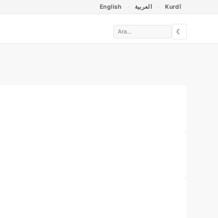
English
العربية
Kurdî
☾