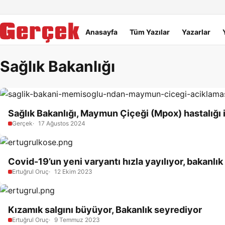
Dil Linkleri
İçeriğe geç
Navigasyonu atla
Ana menü
Anasayfa
Tüm Yazılar
Yazarlar
Sağlık Bakanlığı
Sağlık Bakanlığı, Maymun Çiçeği (Mpox) hastalığı iç
Gerçek
17 Ağustos 2024
Covid-19’un yeni varyantı hızla yayılıyor, bakanlı
Ertuğrul Oruç
12 Ekim 2023
Kızamık salgını büyüyor, Bakanlık seyrediyor
Ertuğrul Oruç
9 Temmuz 2023