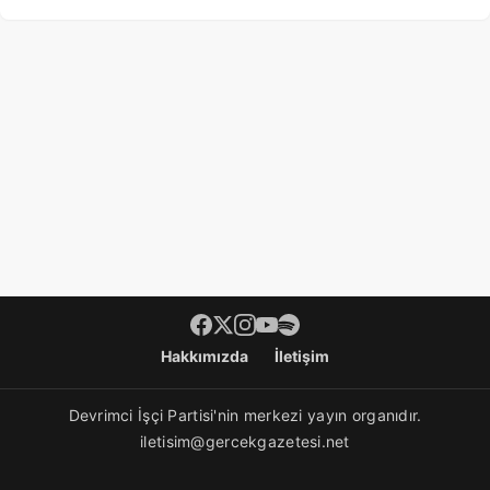
Footer menü
Hakkımızda
İletişim
Devrimci İşçi Partisi'nin merkezi yayın organıdır.
iletisim@gercekgazetesi.net