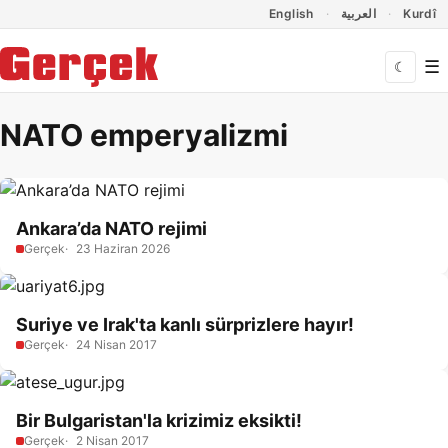
Dil Linkleri
İçeriğe geç
Navigasyonu atla
English
العربية
Kurdî
☰
☾
NATO emperyalizmi
Ankara’da NATO rejimi
Gerçek
23 Haziran 2026
Suriye ve Irak'ta kanlı sürprizlere hayır!
Gerçek
24 Nisan 2017
Bir Bulgaristan'la krizimiz eksikti!
Gerçek
2 Nisan 2017