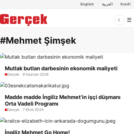
Dil Linkleri
İçeriğe geç
Navigasyonu atla
English
العربية
Kurdî
☰
☾
#Mehmet Şimşek
Mutlak butlan darbesinin ekonomik maliyeti
Gerçek
6 Haziran 2026
Madde madde İngiliz Mehmet’in işçi düşmanı
Orta Vadeli Programı
Gerçek
7 Ekim 2024
İngiliz Mehmet Go Home!