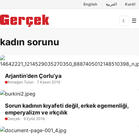
Dil Linkleri
İçeriğe geç
Navigasyonu atla
English
العربية
Kurdî
☰
☾
kadın sorunu
Arjantin’den Çorlu’ya
Armağan Tulun
7 Kasım 2016
Sorun kadının kıyafeti değil, erkek egemenliği,
emperyalizm ve ırkçılık
Gerçek
9 Eylül 2016