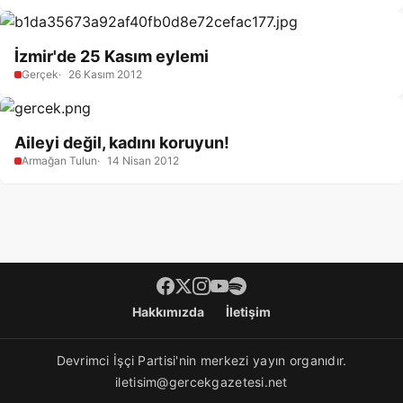
İzmir'de 25 Kasım eylemi
Gerçek
26 Kasım 2012
Aileyi değil, kadını koruyun!
Armağan Tulun
14 Nisan 2012
Footer menü
Hakkımızda
İletişim
Devrimci İşçi Partisi'nin merkezi yayın organıdır.
iletisim@gercekgazetesi.net