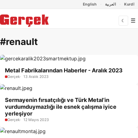
Dil Linkleri
İçeriğe geç
Navigasyonu atla
English
العربية
Kurdî
☰
☾
#renault
Metal Fabrikalarından Haberler - Aralık 2023
Gerçek
13 Aralık 2023
Sermayenin fırsatçılığı ve Türk Metal’in
vurdumduymazlığı ile esnek çalışma iyice
yerleşiyor
Gerçek
12 Mayıs 2023