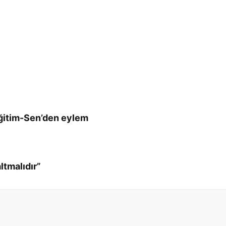
Eğitim-Sen’den eylem
ltmalıdır”