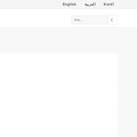
English
العربية
Kurdî
☾