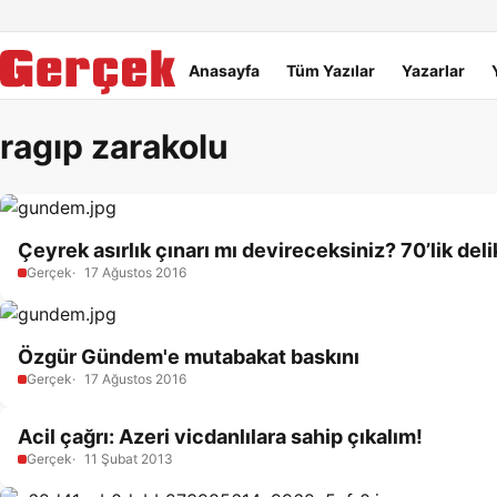
Dil Linkleri
İçeriğe geç
Navigasyonu atla
Ana menü
Anasayfa
Tüm Yazılar
Yazarlar
ragıp zarakolu
Çeyrek asırlık çınarı mı devireceksiniz? 70’lik del
Gerçek
17 Ağustos 2016
Özgür Gündem'e mutabakat baskını
Gerçek
17 Ağustos 2016
Acil çağrı: Azeri vicdanlılara sahip çıkalım!
Gerçek
11 Şubat 2013