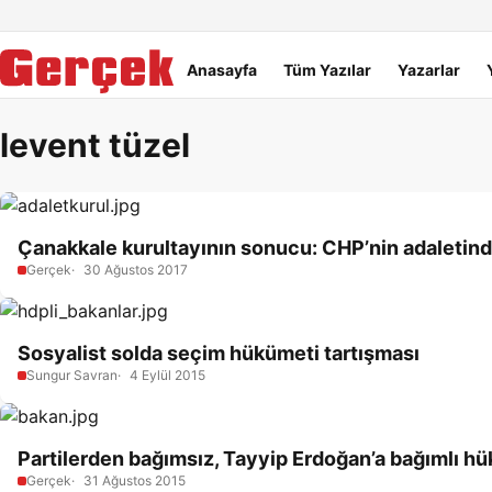
Dil Linkleri
İçeriğe geç
Navigasyonu atla
Ana menü
Anasayfa
Tüm Yazılar
Yazarlar
levent tüzel
Çanakkale kurultayının sonucu: CHP’nin adaletinde
Gerçek
30 Ağustos 2017
Sosyalist solda seçim hükümeti tartışması
Sungur Savran
4 Eylül 2015
Partilerden bağımsız, Tayyip Erdoğan’a bağımlı h
Gerçek
31 Ağustos 2015