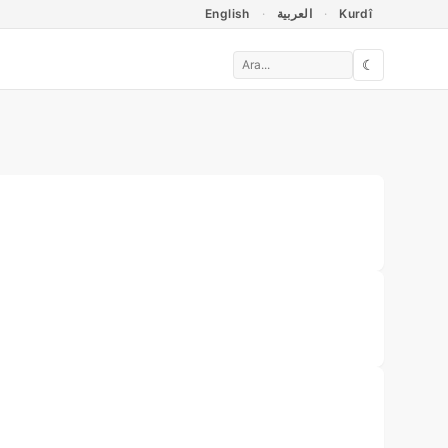
English
العربية
Kurdî
☾