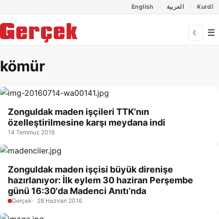
Dil Linkleri
İçeriğe geç
Navigasyonu atla
English
العربية
Kurdî
☰
☾
kömür
Zonguldak maden işçileri TTK’nın
özelleştirilmesine karşı meydana indi
14 Temmuz 2016
Zonguldak maden işçisi büyük direnişe
hazırlanıyor: İlk eylem 30 haziran Perşembe
günü 16:30'da Madenci Anıtı’nda
Gerçek
28 Haziran 2016