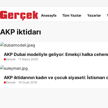
Dil Linkleri
İçeriğe geç
Navigasyonu atla
Ana menü
Anasayfa
Tüm Yazılar
Yazarlar
AKP iktidarı
AKP Dubai modeliyle geliyor: Emekçi halka cehen
Gerçek
11 Mayıs 2026
AKP iktidarının kadın ve çocuk siyaseti: İstismarı
Gerçek
19 Ocak 2018