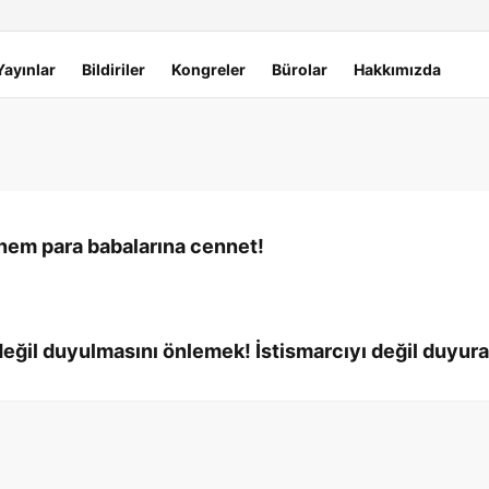
Yayınlar
Bildiriler
Kongreler
Bürolar
Hakkımızda
nem para babalarına cennet!
 değil duyulmasını önlemek! İstismarcıyı değil duyur