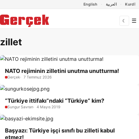
Dil Linkleri
İçeriğe geç
Navigasyonu atla
English
العربية
Kurdî
☰
☾
zillet
NATO rejiminin zilletini unutma unutturma!
Gerçek
7 Temmuz 2026
“Türkiye ittifakı”ndaki “Türkiye” kim?
Sungur Savran
4 Mayıs 2019
Başyazı: Türkiye işçi sınıfı bu zilleti kabul
etmez!