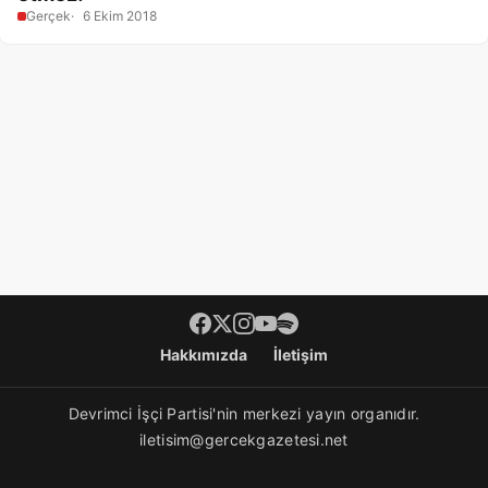
Gerçek
6 Ekim 2018
Footer menü
Hakkımızda
İletişim
Devrimci İşçi Partisi'nin merkezi yayın organıdır.
iletisim@gercekgazetesi.net