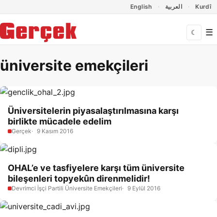
Dil Linkleri
İçeriğe geç
Navigasyonu atla
English
العربية
Kurdî
☰
☾
üniversite emekçileri
Üniversitelerin piyasalaştırılmasına karşı
birlikte mücadele edelim
Gerçek
9 Kasım 2016
OHAL’e ve tasfiyelere karşı tüm üniversite
bileşenleri topyekûn direnmelidir!
Devrimci İşçi Partili Üniversite Emekçileri
9 Eylül 2016