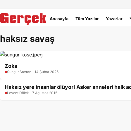
Dil Linkleri
İçeriğe geç
Navigasyonu atla
Ana menü
Anasayfa
Tüm Yazılar
Yazarlar
haksız savaş
Zoka
Sungur Savran
14 Şubat 2026
Haksız yere insanlar ölüyor! Asker anneleri halk 
Levent Dölek
7 Ağustos 2015