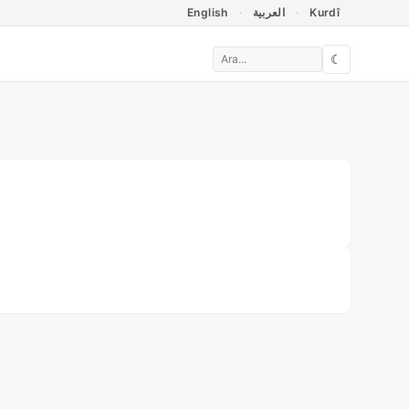
English
العربية
Kurdî
☾