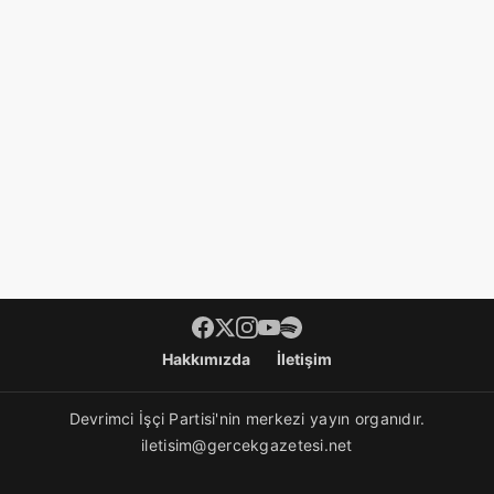
Footer menü
Hakkımızda
İletişim
Devrimci İşçi Partisi'nin merkezi yayın organıdır.
iletisim@gercekgazetesi.net