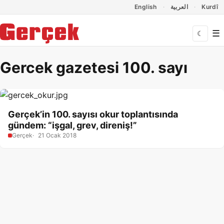
Dil Linkleri
İçeriğe geç
Navigasyonu atla
English
العربية
Kurdî
☰
☾
Gercek gazetesi 100. sayı
Gerçek’in 100. sayısı okur toplantısında
gündem: “işgal, grev, direniş!”
Gerçek
21 Ocak 2018