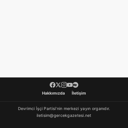
Footer menü
Hakkımızda
İletişim
Devrimci İşçi Partisi'nin merkezi yayın organıdır.
iletisim@gercekgazetesi.net