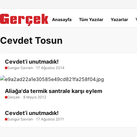
Dil Linkleri
İçeriğe geç
Navigasyonu atla
Ana menü
Anasayfa
Tüm Yazılar
Yazarlar
Cevdet Tosun
Cevdet’i unutmadık!
Sungur Savran
17 Ağustos 2014
Aliağa'da termik santrale karşı eylem
Gerçek
8 Mayıs 2012
Cevdet’i unutmadık!
Sungur Savran
17 Ağustos 2011