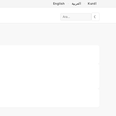
English
العربية
Kurdî
☾