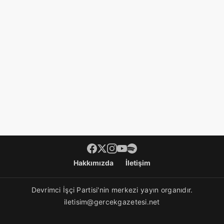
Footer menü
Hakkımızda
İletişim
Devrimci İşçi Partisi'nin merkezi yayın organıdır.
iletisim@gercekgazetesi.net