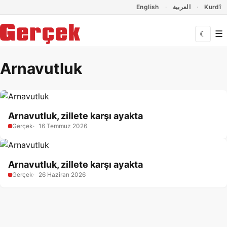
Dil Linkleri
İçeriğe geç
Navigasyonu atla
English
العربية
Kurdî
☰
☾
Arnavutluk
Arnavutluk, zillete karşı ayakta
Gerçek
16 Temmuz 2026
Arnavutluk, zillete karşı ayakta
Gerçek
26 Haziran 2026