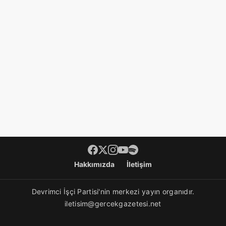
Footer menü
Hakkımızda
İletişim
Devrimci İşçi Partisi'nin merkezi yayın organıdır.
iletisim@gercekgazetesi.net