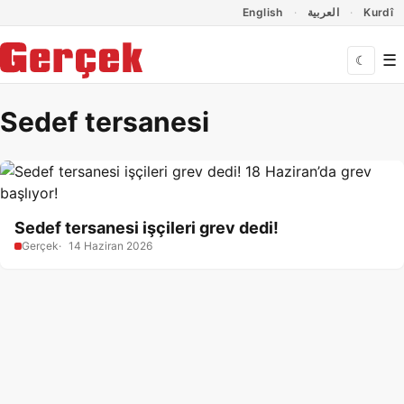
Dil Linkleri
İçeriğe geç
Navigasyonu atla
English
العربية
Kurdî
☰
☾
Sedef tersanesi
Sedef tersanesi işçileri grev dedi!
Gerçek
14 Haziran 2026