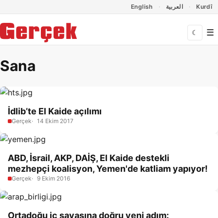
Dil Linkleri
İçeriğe geç
Navigasyonu atla
English
العربية
Kurdî
☰
☾
Sana
İdlib’te El Kaide açılımı
Gerçek
14 Ekim 2017
ABD, İsrail, AKP, DAİŞ, El Kaide destekli
mezhepçi koalisyon, Yemen'de katliam yapıyor!
Gerçek
9 Ekim 2016
Ortadoğu iç savaşına doğru yeni adım: