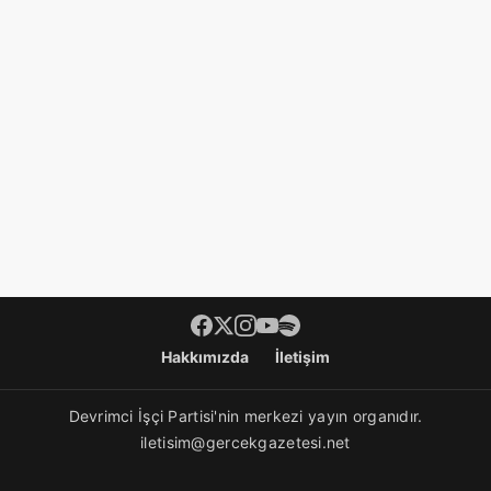
Footer menü
Hakkımızda
İletişim
Devrimci İşçi Partisi'nin merkezi yayın organıdır.
iletisim@gercekgazetesi.net