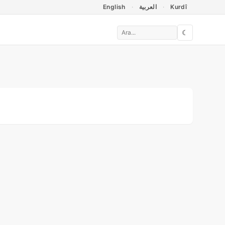
English
العربية
Kurdî
☾