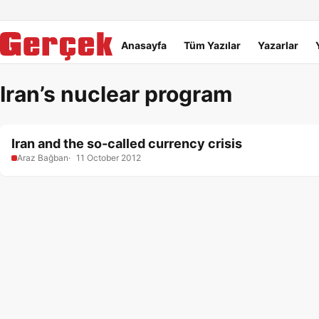
Dil Linkleri
İçeriğe geç
Navigasyonu atla
Ana menü
Anasayfa
Tüm Yazılar
Yazarlar
Iran’s nuclear program
Iran and the so-called currency crisis
Araz Bağban
11 October 2012