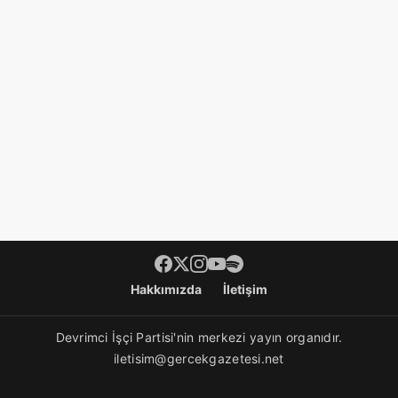
Footer menü
Hakkımızda
İletişim
Devrimci İşçi Partisi'nin merkezi yayın organıdır.
iletisim@gercekgazetesi.net