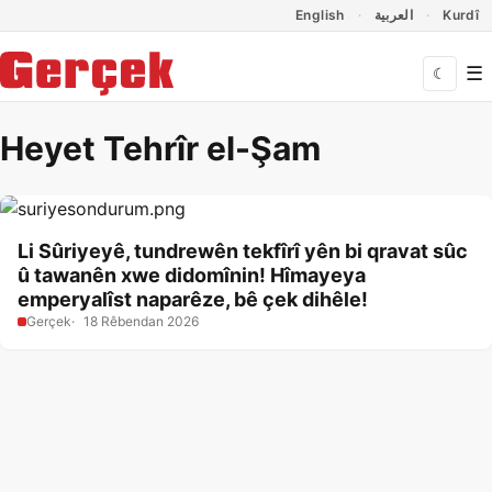
Dil Linkleri
İçeriğe geç
Navigasyonu atla
English
العربية
Kurdî
☰
☾
Heyet Tehrîr el-Şam
Li Sûriyeyê, tundrewên tekfîrî yên bi qravat sûc
û tawanên xwe didomînin! Hîmayeya
emperyalîst naparêze, bê çek dihêle!
Gerçek
18 Rêbendan 2026