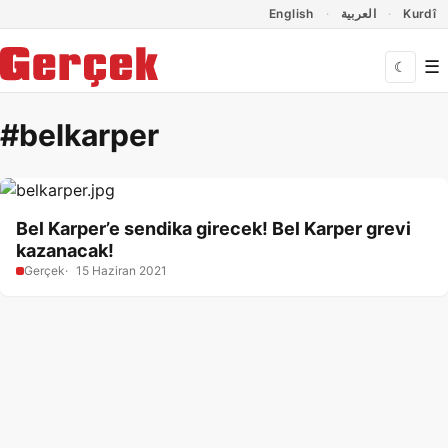
Dil Linkleri
İçeriğe geç
Navigasyonu atla
English
العربية
Kurdî
☰
☾
#belkarper
Bel Karper’e sendika girecek! Bel Karper grevi
kazanacak!
Gerçek
15 Haziran 2021