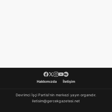
Footer menü
Hakkımızda
İletişim
Devrimci İşçi Partisi'nin merkezi yayın organıdır.
iletisim@gercekgazetesi.net