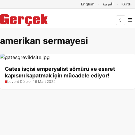
Dil Linkleri
İçeriğe geç
Navigasyonu atla
English
العربية
Kurdî
☰
☾
amerikan sermayesi
Gates işçisi emperyalist sömürü ve esaret
kapısını kapatmak için mücadele ediyor!
Levent Dölek
19 Mart 2024