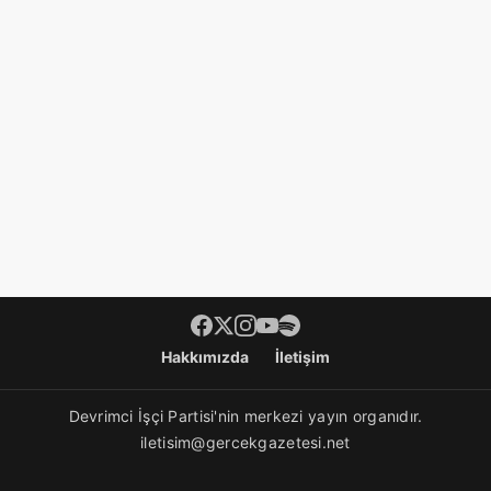
Footer menü
Hakkımızda
İletişim
Devrimci İşçi Partisi'nin merkezi yayın organıdır.
iletisim@gercekgazetesi.net