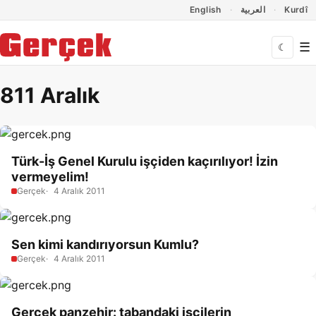
Dil Linkleri
İçeriğe geç
Navigasyonu atla
English
العربية
Kurdî
☰
☾
811 Aralık
Türk-İş Genel Kurulu işçiden kaçırılıyor! İzin
vermeyelim!
Gerçek
4 Aralık 2011
Sen kimi kandırıyorsun Kumlu?
Gerçek
4 Aralık 2011
Gerçek panzehir: tabandaki işçilerin