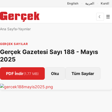
Dil Linkleri
İçeriğe geç
Navigasyonu atla
English
العربية
Kurdî
☰
☾
Ana Sayfa
Yayınlar
GERÇEK SAYILAR
Gerçek Gazetesi Sayı 188 - Mayıs
2025
PDF İndir
Oku
Tüm Sayılar
(1.77 MB)