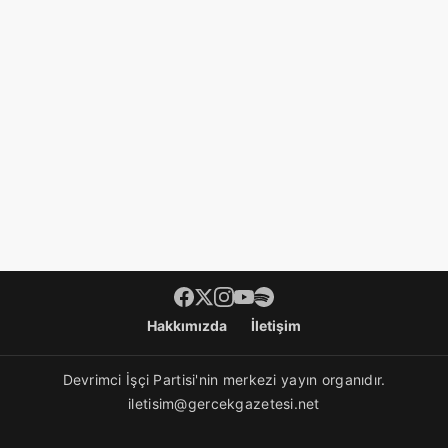
Footer menü
Hakkımızda
İletişim
Devrimci İşçi Partisi'nin merkezi yayın organıdır.
iletisim@gercekgazetesi.net