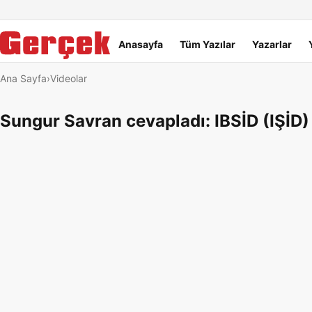
Dil Linkleri
İçeriğe geç
Navigasyonu atla
Ana menü
Anasayfa
Tüm Yazılar
Yazarlar
Ana Sayfa
Videolar
Sungur Savran cevapladı: IBSİD (IŞİD)