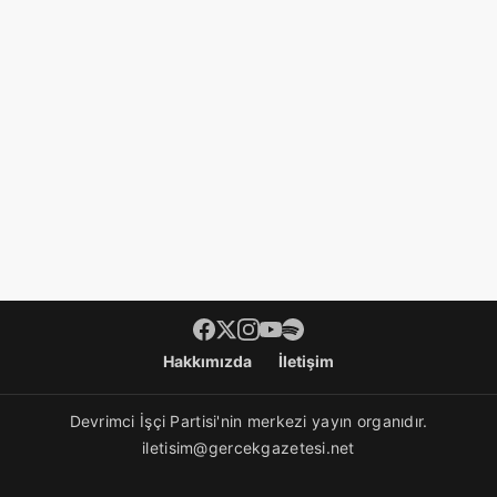
Footer menü
Hakkımızda
İletişim
Devrimci İşçi Partisi'nin merkezi yayın organıdır.
iletisim@gercekgazetesi.net