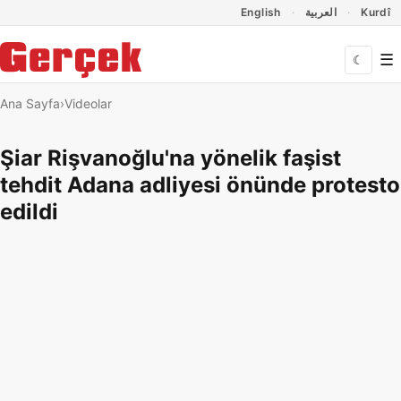
Dil Linkleri
İçeriğe geç
Navigasyonu atla
English
العربية
Kurdî
☰
☾
Ana Sayfa
Videolar
Şiar Rişvanoğlu'na yönelik faşist
tehdit Adana adliyesi önünde protesto
edildi