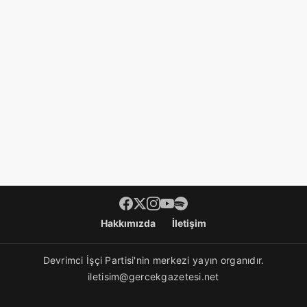
Footer menü
Hakkımızda
İletişim
Devrimci İşçi Partisi'nin merkezi yayın organıdır.
iletisim@gercekgazetesi.net