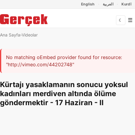
Dil Linkleri
İçeriğe geç
Navigasyonu atla
English
العربية
Kurdî
☰
☾
Ana Sayfa
Videolar
Hata mesajı
No matching oEmbed provider found for resource:
"http://vimeo.com/44202748"
Kürtajı yasaklamanın sonucu yoksul
kadınları merdiven altında ölüme
göndermektir - 17 Haziran - II