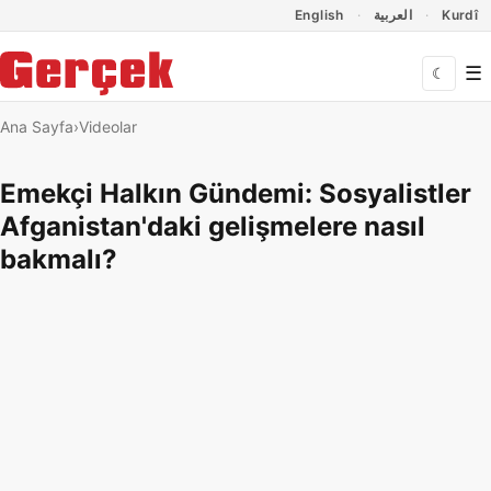
Dil Linkleri
İçeriğe geç
Navigasyonu atla
English
العربية
Kurdî
☰
☾
Ana Sayfa
Videolar
Emekçi Halkın Gündemi: Sosyalistler
Afganistan'daki gelişmelere nasıl
bakmalı?