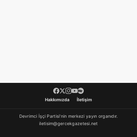
Footer menü
Hakkımızda
İletişim
Devrimci İşçi Partisi'nin merkezi yayın organıdır.
iletisim@gercekgazetesi.net