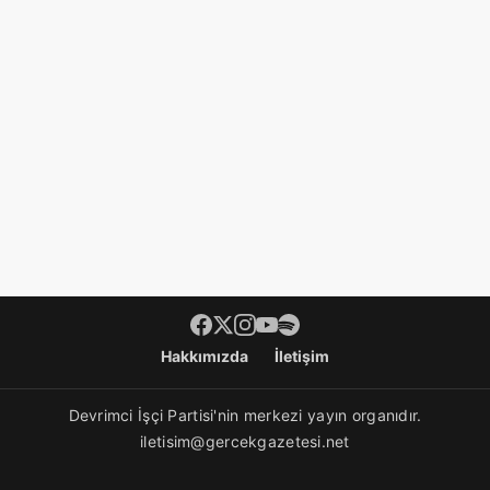
Footer menü
Hakkımızda
İletişim
Devrimci İşçi Partisi'nin merkezi yayın organıdır.
iletisim@gercekgazetesi.net