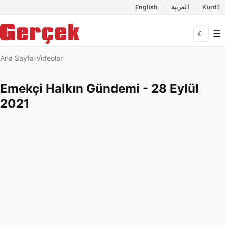
Dil Linkleri
İçeriğe geç
Navigasyonu atla
English
العربية
Kurdî
☰
☾
Ana Sayfa
Videolar
Emekçi Halkın Gündemi - 28 Eylül
2021