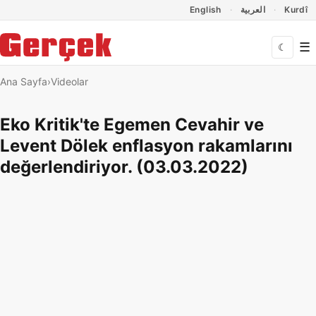
Dil Linkleri
İçeriğe geç
Navigasyonu atla
English
العربية
Kurdî
☰
☾
Ana Sayfa
Videolar
Eko Kritik'te Egemen Cevahir ve
Levent Dölek enflasyon rakamlarını
değerlendiriyor. (03.03.2022)