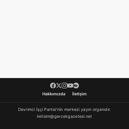
Footer menü
Hakkımızda
İletişim
Devrimci İşçi Partisi'nin merkezi yayın organıdır.
iletisim@gercekgazetesi.net