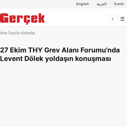
Dil Linkleri
İçeriğe geç
Navigasyonu atla
English
العربية
Kurdî
☰
☾
Ana Sayfa
Videolar
27 Ekim THY Grev Alanı Forumu'nda
Levent Dölek yoldaşın konuşması