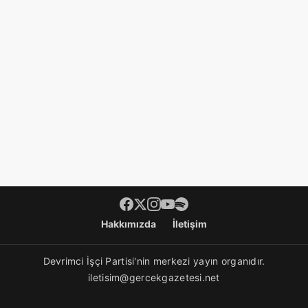
Footer menü
Hakkımızda
İletişim
Devrimci İşçi Partisi'nin merkezi yayın organıdır.
iletisim@gercekgazetesi.net