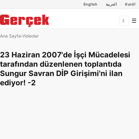
Dil Linkleri
İçeriğe geç
Navigasyonu atla
English
العربية
Kurdî
☰
☾
Ana Sayfa
Videolar
23 Haziran 2007'de İşçi Mücadelesi
tarafından düzenlenen toplantıda
Sungur Savran DİP Girişimi'ni ilan
ediyor! -2