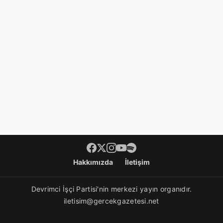
Footer menü
Hakkımızda
İletişim
Devrimci İşçi Partisi'nin merkezi yayın organıdır.
iletisim@gercekgazetesi.net