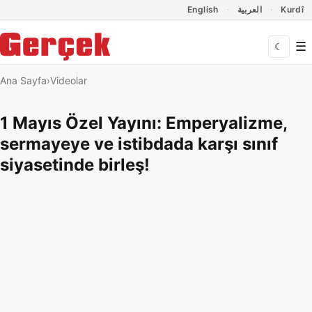
Dil Linkleri
İçeriğe geç
Navigasyonu atla
English
العربية
Kurdî
☰
☾
Ana Sayfa
Videolar
1 Mayıs Özel Yayını: Emperyalizme,
sermayeye ve istibdada karşı sınıf
siyasetinde birleş!