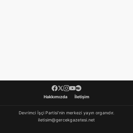
Footer menü
Hakkımızda
İletişim
Devrimci İşçi Partisi'nin merkezi yayın organıdır.
iletisim@gercekgazetesi.net