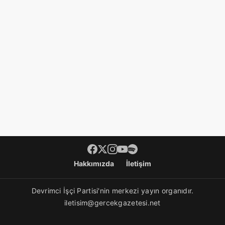
Footer menü
Hakkımızda
İletişim
Devrimci İşçi Partisi'nin merkezi yayın organıdır.
iletisim@gercekgazetesi.net